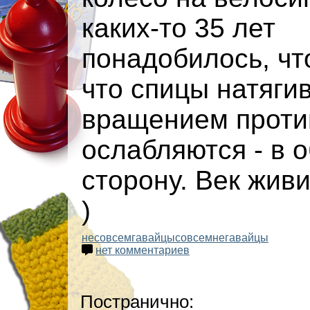
каких-то 35 лет
понадобилось, чт
что спицы натяги
вращением проти
ослабляются - в 
сторону. Век живи 
)
несовсемгавайцы
совсемнегавайцы
нет комментариев
Постранично: