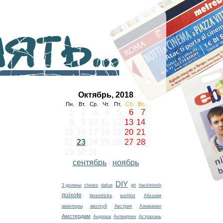
ть...
Октябрь, 2018
Пн.
Вт.
Ср.
Чт.
Пт.
Сб.
Вс.
1
2
3
4
5
6
7
8
9
10
11
12
13
14
15
16
17
18
19
20
21
22
23
24
25
26
27
28
29
30
31
сентябрь
|
ноябрь
DIY
3 долины
cheats
dafuq
git
hackintosh
quixote
tipsntricks
wishlist
Абхазия
авантюры
авотхуй
Австрия
Азнакаево
Амстердам
Андорра
Антверпен
Астрахань