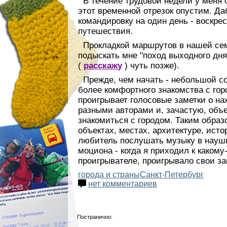
В течение трудовой недели у меня 
этот временной отрезок опустим. Да
командировку на один день - воскре
путешествия.
Прокладкой маршрутов в нашей семь
подыскать мне "поход выходного дня
(
расскажу
)
чуть позже).
Прежде, чем начать - небольшой со
более комфортного знакомства с го
проигрывает голосовые заметки о н
разными авторами и, зачастую, объ
знакомиться с городом. Таким обра
объектах, местах, архитектуре, ист
любитель послушать музыку в наушн
моциона - когда я приходил к каком
проигрывателе, проигрывало свои за
города и страны
Санкт-Петербург
нет комментариев
Постранично: