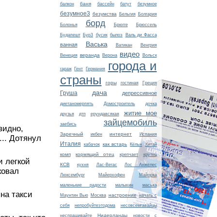
баня
балкон
бассейн
батут
безумное
безумное3
безумства
Бельгия
Болгария
борд
Болонья
Брюгге
Брюссель
Будапешт
Бур3
бусик
былоэ
Валь ди Фасса
Васька
ванная
Ватикан
Венгрия
видео
веранда
Венеция
Верона
Вольск
города и
гараж
Гент
Германия
страны
горы
гостиная
Греция
дача
Груша
депрессивное
диетаномерпять
Домостроитель
дочка
житие мое
друзья
дтп
ерундавсякая
зайцемобиль
заебись
видно,
Заречный
интернет
икбен
Испания
... Дотянул
Италия
как встарь
кабачок
Кёльн
Китай
комп
кормящий отец
крепчает
крутец
и легкой
КСВ
кухня
Лас-Вегас
Лос Анжелес
ковал
Люксембург
Майерхофен
Майорка
маленькие радости
малыхин
маська
 на такси
настроение
Маунтин Вью
Москва
начать с
себя
непробуйтеэтодома
несовсемгавайцы
Нидерланды
неспрашивайте
новости с