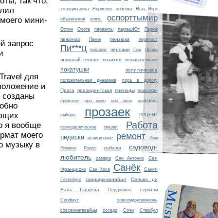
ты, так что,
длил
холодильника
Норвегия
ночёвка
Нью Йорк
оспорттымир
 моего мини-
объявления
опять
парашЮт
Остин
Охота
паразиты
Париж
пежонах
пензюки
Пекин
перепост
ей запрос
Пи***ц
пирожки
пинарик
Пиц
Плано
и
пляжный теннис
позитив
познавательное
покатушки
политическое
Travel для
положительная динамика
пора в дорогу
положение и
Прага
президентская
преподы
прихожая
и созданы
приятное
про кино
про пиво
проблема
добно
прозаек
ающих
выбора
ПРЦНИТ
Работа
то я вообще
пушки
психоделическое
ормат моего
ремонт
редиска
религиозное
Рим
о музыку в
садовод-
Римини
Родос
рыбалка
любитель
Сан
самара
Сан Антонио
Санёк
Франциско
Сан Хосе
Санкт-
сварщик-канибал
Сельва ди
Петербург
Валь Гардена
Сердовино
сериалы
Серфаус
совсемдругаяжизнь
совсемнегавайцы
соседи
Сочи
Стамбул