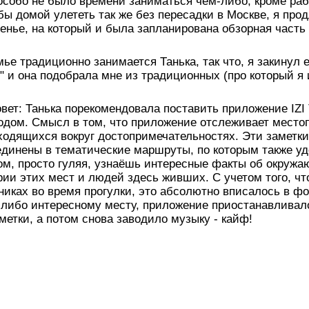
особо не было времени заниматься чем-либо, кроме рабо
бы домой улететь так же без пересадки в Москве, я про
сенье, на который и была запланирована обзорная часть
е традиционно занимается Танька, так что, я закинул 
" и она подобрала мне из традиционных (про который я 
вет: Танька порекомендовала поставить приложение IZI 
родом. Смысл в том, что приложение отслеживает место
аходящихся вокруг достопримечательностях. Эти заметк
единены в тематические маршруты, по которым также у
зом, просто гуляя, узнаёшь интересные факты об окруж
ории этих мест и людей здесь живших. С учетом того, ч
иках во время прогулки, это абсолютно вписалось в ф
у-либо интересному месту, приложение приостанавливал
метки, а потом снова заводило музыку - кайф!