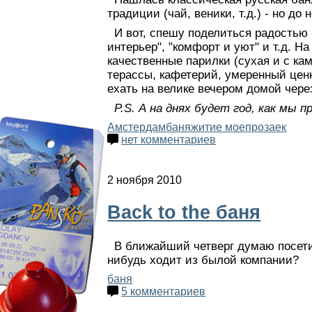
традиции (чай, веники, т.д.) - но до 
И вот, спешу поделиться радостью
интерьер", "комфорт и уют" и т.д. Н
качественные парилки (сухая и с ка
терассы, кафетерий, умеренный ценн
ехать на велике вечером домой через
P.S. А на днях будет год, как мы пр
Амстердам
баня
житие мое
прозаек
нет комментариев
2 ноября 2010
Back to the баня
В ближайший четверг думаю посети
нибудь ходит из былой компании?
баня
5 комментариев