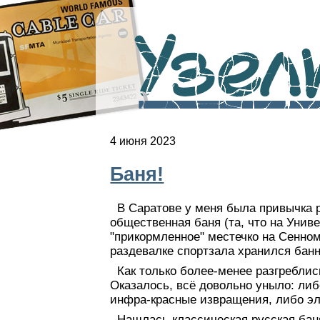
Узелк
4 июня 2023
Баня!
В Саратове у меня была привычка р
общественная баня (та, что на Унив
"прикормленное" местечко на Сенном,
раздевалке спортзала хранился бан
Как только более-менее разгреблис
Оказалось, всё довольно уныло: либ
инфра-красные извращения, либо эл
Нашлась классическая русская бан