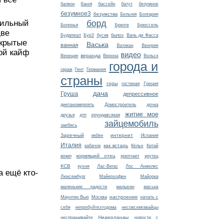
баня
балкон
бассейн
батут
безумное
безумное3
безумства
Бельгия
Болгария
борд
тильный
Болонья
Брюгге
Брюссель
две
Будапешт
Бур3
бусик
былоэ
Валь ди Фасса
ткрытые
Васька
ванная
Ватикан
Венгрия
ной кайф
видео
веранда
Венеция
Верона
Вольск
города и
гараж
Гент
Германия
страны
горы
гостиная
Греция
дача
Груша
депрессивное
диетаномерпять
Домостроитель
дочка
житие мое
друзья
дтп
ерундавсякая
зайцемобиль
заебись
Заречный
интернет
икбен
Испания
Италия
как встарь
кабачок
Кёльн
Китай
комп
кормящий отец
крепчает
крутец
КСВ
кухня
Лас-Вегас
Лос Анжелес
а ещё кто-
Люксембург
Майерхофен
Майорка
маленькие радости
малыхин
маська
настроение
Маунтин Вью
Москва
начать с
себя
непробуйтеэтодома
несовсемгавайцы
Нидерланды
неспрашивайте
новости с