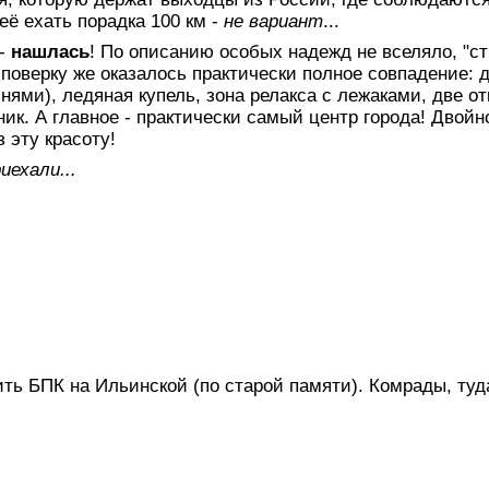
неё ехать порадка 100 км -
не вариант
...
 -
нашлась
! По описанию особых надежд не вселяло, "с
а поверку же оказалось практически полное совпадение: 
мнями), ледяная купель, зона релакса с лежаками, две о
ик. А главное - практически самый центр города! Двой
 эту красоту!
иехали...
ть БПК на Ильинской (по старой памяти). Комрады, туд