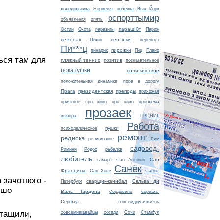
холодильника
Норвегия
ночёвка
Нью Йорк
оспорттымир
объявления
опять
парашЮт
Остин
Охота
паразиты
Париж
пежонах
пензюки
Пекин
перепост
Пи***ц
пирожки
пинарик
Пиц
Плано
ться там для
пляжный теннис
позитив
познавательное
покатушки
политическое
положительная динамика
пора в дорогу
Прага
президентская
преподы
прихожая
приятное
про кино
про пиво
проблема
прозаек
выбора
ПРЦНИТ
Работа
пушки
психоделическое
ремонт
редиска
религиозное
Рим
садовод-
Римини
Родос
рыбалка
любитель
Сан
самара
Сан Антонио
Санёк
Франциско
Сан Хосе
Санкт-
 зачотного -
сварщик-канибал
Сельва ди
Петербург
ошо
Валь Гардена
Сердовино
сериалы
Серфаус
совсемдругаяжизнь
отащили,
совсемнегавайцы
соседи
Сочи
Стамбул