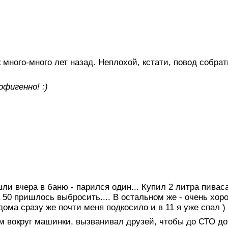
 много-много лет назад. Неплохой, кстати, повод собра
)
офигенно! :)
ли вчера в баню - парился один... Купил 2 литра пиваса
 50 пришлось выбросить.... В остальном же - очень хор
дома сразу же почти меня подкосило и в 11 я уже спал )
ом вокруг машинки, вызванивал друзей, чтобы до СТО д