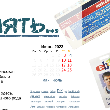
ть...
Июнь, 2023
Пн.
Вт.
Ср.
Чт.
Пт.
Сб.
Вс.
1
2
3
4
5
6
7
8
9
10
11
12
13
14
15
16
17
18
19
20
21
22
23
24
25
ическая
26
27
28
29
30
 было
май
|
июль
 в
DIY
3 долины
cheats
dafuq
git
hackintosh
 здесь.
quixote
tipsntricks
wishlist
Абхазия
зного рода
авантюры
авотхуй
Австрия
Азнакаево
Амстердам
Андорра
Антверпен
Астрахань
 все