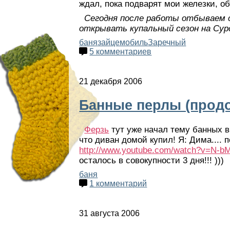
ждал, пока подварят мои железки, о
Сегодня после работы отбываем с
открывать купальный сезон на Сурс
баня
зайцемобиль
Заречный
5 комментариев
21 декабря 2006
Банные перлы (прод
Ферзь
тут уже начал тему банных вы
что диван домой купил! Я: Дима.... 
http://www.youtube.com/watch?v=N-b
осталось в совокупности 3 дня!!! )))
баня
1 комментарий
31 августа 2006