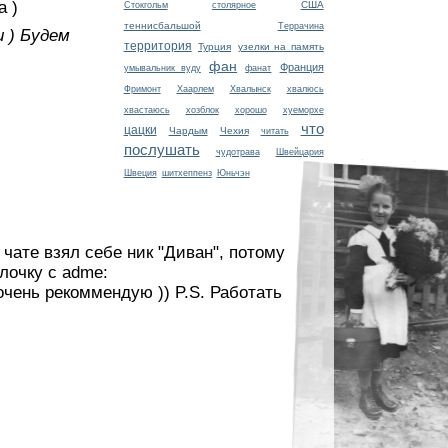
а )
США
Стокгольм
столярное
теннисбальшой
Террачина
 ) Будем
территория
Турция
узелки на память
фан
Франция
умывальник вуду
фанат
Фримонт
Хаарлем
Хвалынск
хвалюсь
хвастаюсь
хозблок
хорошо
хуеморхе
что
цацки
Чардым
Чехия
читать
послушать
чудотрава
Швейцария
Швеция
шитхеппенз
Юньчэн
 чате взял себе ник "Диван", потому
ылочку с adme:
очень рекоммендую )) P.S. Работать