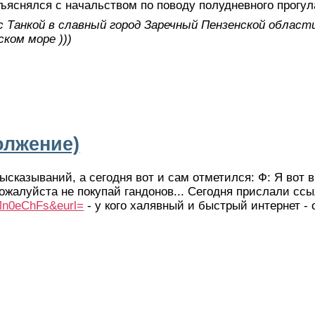
бъяснялся с начальством по поводу полудневного прогул
 Танкой в славный город Заречный Пензенской области
ком море )))
олжение)
сказываний, а сегодня вот и сам отметился: Ф: Я вот в
пожалуйста не покупай гандонов... Сегодня прислали сс
Mn0eChFs&eurl=
- у кого халявный и быстрый интернет - 