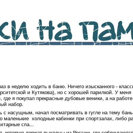
и на памя
аз в неделю ходить в баню. Ничего изысканного - класс
ерситетской и Кутякова), но с хорошей парилкой. У меня
 где я покупал прекрасные дубовые веники, а на работе
ный набор.
ь с насущным, начал посматривать в гугле на тему бань
о маленькие холодные кабинки при спортзалах, либо ра
итарные спа...
я, которую держат выходцы из России, где соблюдаются