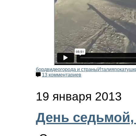
борд
видео
города и страны
Италия
покатушк
13 комментариев
19 января 2013
День седьмой