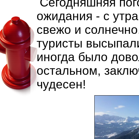
Сегодняшняя пог
ожидания - с утр
свежо и солнечно
туристы высыпали
иногда было дово
остальном, закл
чудесен!