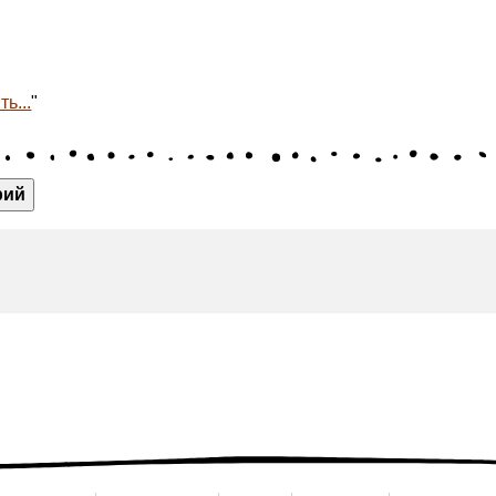
ь...
"
рий