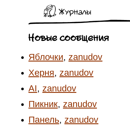
Журналы
Новые сообщения
Яблочки
,
zanudov
Херня
,
zanudov
AI
,
zanudov
Пикник
,
zanudov
Панель
,
zanudov