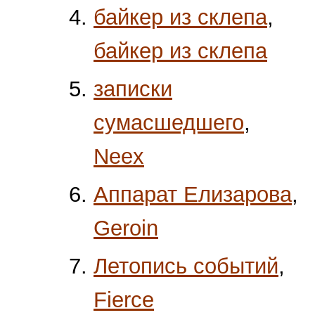
байкeр из склепа
,
байкeр из склепа
записки
сумасшедшего
,
Neex
Аппарат Елизарова
,
Geroin
Летопись событий
,
Fierce