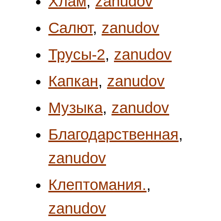
Хлам
,
zanudov
Салют
,
zanudov
Трусы-2
,
zanudov
Капкан
,
zanudov
Музыка
,
zanudov
Благодарственная
,
zanudov
Клептомания.
,
zanudov