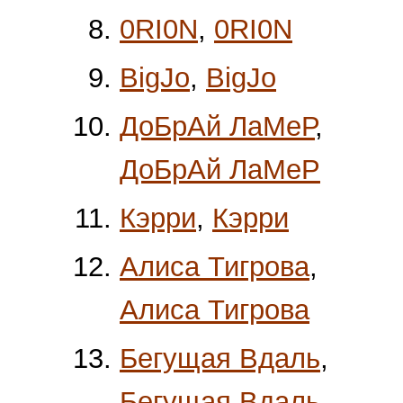
0RI0N
,
0RI0N
BigJo
,
BigJo
ДоБрАй ЛаМеР
,
ДоБрАй ЛаМеР
Кэрри
,
Кэрри
Алиса Тигрова
,
Алиса Тигрова
Бегущая Вдаль
,
Бегущая Вдаль