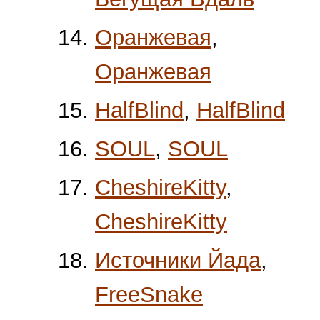
Оранжевая
,
Оранжевая
HalfBlind
,
HalfBlind
SOUL
,
SOUL
CheshireKitty
,
CheshireKitty
Источники Йада
,
FreeSnake