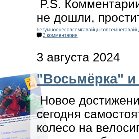
P.S. Комментарии
не дошли, простит
безумное
несовсемгавайцы
совсемнегавай
3 комментария
3 августа 2024
"Восьмёрка" и
Новое достижение
сегодня самосто
колесо на велосип