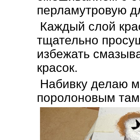
перламутровую дл
Каждый слой кра
тщательно просу
избежать смазыв
красок.
Набивку делаю 
поролоновым та