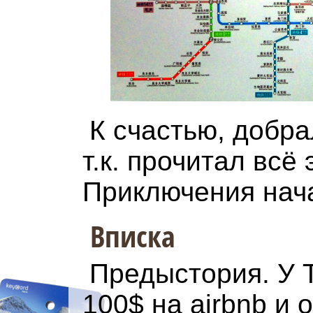
К счастью, добра
т.к. прочитал всё 
Приключения нача
Вписка
Предыстория. У 
100$ на airbnb и