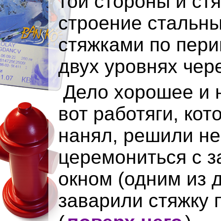
той стороны и ст
строение стальн
стяжками по пери
двух уровнях чере
Дело хорошее и 
вот работяги, кот
нанял, решили не
церемониться с 
окном (одним из д
заварили стяжку 