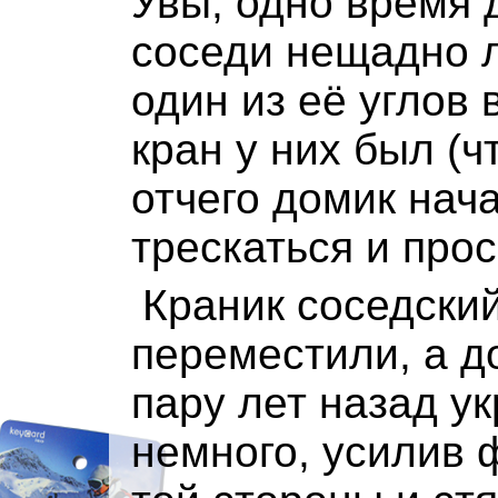
Увы, одно время
соседи нещадно 
один из её углов в
кран у них был (ч
отчего домик нач
трескаться и прос
Краник соседски
переместили, а д
пару лет назад у
немного, усилив 