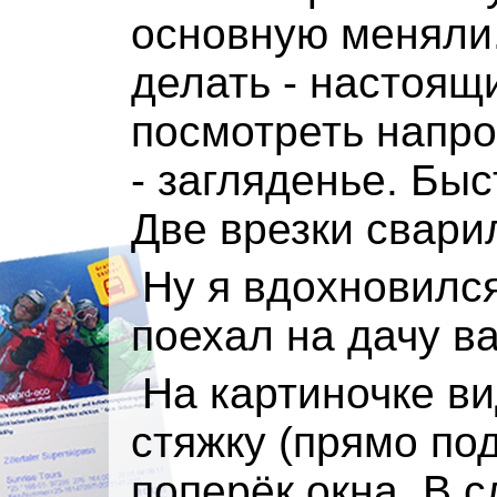
основную меняли
делать - настоящ
посмотреть напро
- загляденье. Бы
Две врезки сварил
Ну я вдохновился
поехал на дачу ва
На картиночке в
стяжку (прямо по
поперёк окна. В 