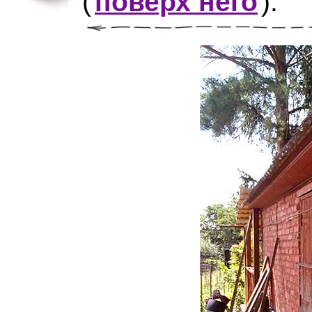
(
поверх него
)
.