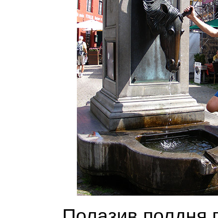
Полазив полдня п