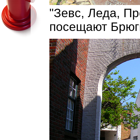
"Зевс, Леда, П
посещают Брюг