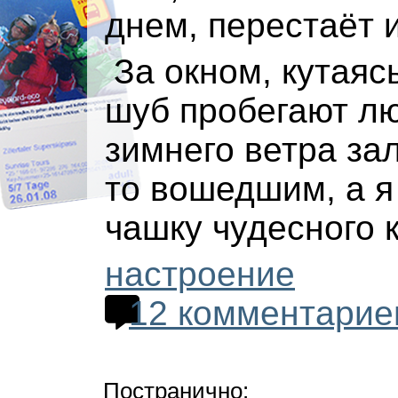
днем, перестаёт и
За окном, кутаяс
шуб пробегают л
зимнего ветра зал
то вошедшим, а я 
чашку чудесного 
настроение
12 комментарие
Постранично: