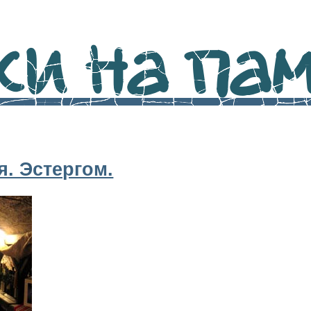
и на памя
я. Эстергом.