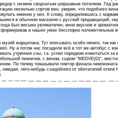
ридор с низким сводчатым шершавым потолком. Гид ра
тацию несколько сортов вин, уверяя, что подобного вин
окупать именно у них. К слову, определившись с марка
вшееся в обычном магазине с русской продавщицей, не
 гида был весьма увлекателен, вино вкусное и ароматно
 сформировав в наших умах бесспорно положительные 
 музей марципана. Тут описывать особо нечего, так как
вёл. Ну а потом нас посадили всё в тот же автобус с к
ивать утренние сны, т.к. успел порядком измотаться за 
небольшой пикничок, с вином, сыром "MEDVE(D)", местн
вином. По телеку показывали повтор финала чемпионата
 ожидая, чего-нибудь съедобного от обитателей отеля H
)