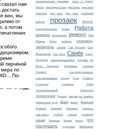
положительная динамика
пора в дорогу
ссказал нам
Прага
президентская
преподы
прихожая
а достать
приятное
про кино
про пиво
проблема
ми вин, мы
прозаек
далеко от
выбора
ПРЦНИТ
е, а потом
Работа
пушки
психоделическое
впечатления
ремонт
редиска
религиозное
Рим
садовод-
Римини
Родос
рыбалка
 особого
любитель
Сан
самара
Сан Антонио
Санёк
ондиционером,
Франциско
Сан Хосе
Санкт-
время
сварщик-канибал
Сельва ди
Петербург
ой перчёной
Валь Гардена
Сердовино
сериалы
 мира по
Серфаус
совсемдругаяжизнь
ID... По-
совсемнегавайцы
соседи
Сочи
Стамбул
США
Стокгольм
столярное
теннисбальшой
Террачина
территория
Турция
узелки на память
фан
Франция
умывальник вуду
фанат
Фримонт
Хаарлем
Хвалынск
хвалюсь
хвастаюсь
хозблок
хорошо
хуеморхе
что
цацки
Чардым
Чехия
читать
послушать
чудотрава
Швейцария