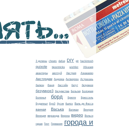
ть...
DIY
3 долины
cheats
dafuq
git
hackintosh
quixote
tipsntricks
wishlist
Абхазия
авантюры
авотхуй
Австрия
Азнакаево
Амстердам
Андорра
Антверпен
Астрахань
баня
балкон
бассейн
батут
безумное
безумное3
безумства
Бельгия
Болгария
борд
Болонья
Брюгге
Брюссель
Будапешт
Бур3
бусик
былоэ
Валь ди Фасса
Васька
ванная
Ватикан
Венгрия
видео
веранда
Венеция
Верона
Вольск
города и
гараж
Гент
Германия