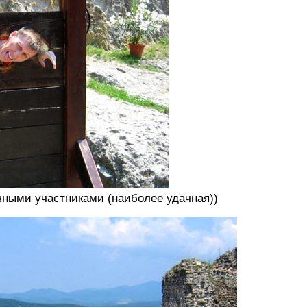
зными участниками (наиболее удачная))