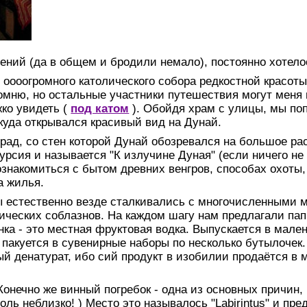
ний (да в общем и бродили немало), постоянно хотелос
 оооогромного католического собора редкостной красот
помню, но остальные участники путешествия могут меня 
жко увидеть
(
под катом
)
. Обойдя храм с улицы, мы по
уда открывался красивый вид на Дунай.
рад, со стен которой Дунай обозревался на большое ра
урсия и называется "К излучине Дуная" (если ничего не н
знакомиться с бытом древних венгров, способах охоты,
а жилья.
мы естественно везде сталкивались с многочисленными 
ических соблазнов. На каждом шагу нам предлагали пап
нка - это местная фруктовая водка. Выпускается в мален
 пакуется в сувенирные наборы по несколько бутылочек
й денатурат, ибо сий продукт в изобилии продаётся в 
Конечно же винный погребок - одна из основных причин
толь неблизко! ) Место это называлось "Labirintus" и пр