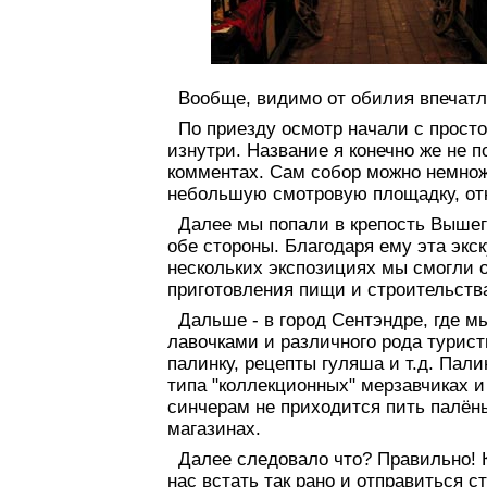
Вообще, видимо от обилия впечатле
По приезду осмотр начали с просто
изнутри. Название я конечно же не 
комментах. Сам собор можно немно
небольшую смотровую площадку, отк
Далее мы попали в крепость Вышег
обе стороны. Благодаря ему эта экск
нескольких экспозициях мы смогли о
приготовления пищи и строительств
Дальше - в город Сентэндре, где 
лавочками и различного рода турист
палинку, рецепты гуляша и т.д. Пали
типа "коллекционных" мерзавчиках и
синчерам не приходится пить палёны
магазинах.
Далее следовало что? Правильно! 
нас встать так рано и отправиться с