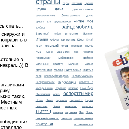
страны
горы
гостиная
Греция
дача
Груша
депрессивное
диетаномерпять
Домостроитель
дочка
житие мое
друзья
дтп
ерундавсякая
ь спать...
зайцемобиль
заебись
ы снаружи и
Заречный
интернет
икбен
Испания
поправить в
Италия
как встарь
кабачок
Кёльн
Китай
пали на
комп
кормящий отец
крепчает
крутец
КСВ
кухня
Лас-Вегас
Лос Анжелес
Люксембург
Майерхофен
Майорка
сстояние в
маленькие радости
малыхин
маська
аврал...)) В
настроение
Маунтин Вью
Москва
начать с
себя
непробуйтеэтодома
несовсемгавайцы
Нидерланды
неспрашивайте
новости с
магазинами,
холодильника
Норвегия
ночёвка
Нью Йорк
рику,
оспорттымир
объявления
опять
ьких таких,
парашЮт
Остин
Охота
паразиты
Париж
. Местным
пежонах
пензюки
Пекин
перепост
местных
Пи***ц
пирожки
пинарик
Пиц
Плано
пляжный теннис
позитив
познавательное
, побудивших
покатушки
политическое
едставляло