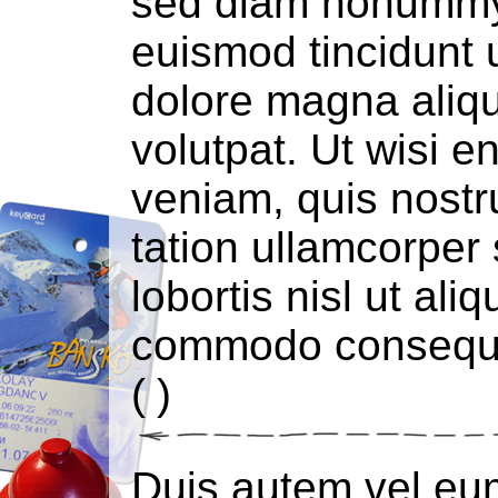
sed diam nonummy
euismod tincidunt u
dolore magna aliq
volutpat. Ut wisi 
veniam, quis nostr
tation ullamcorper 
lobortis nisl ut ali
commodo consequ
(
)
Duis autem vel eum