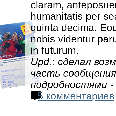
claram, anteposuer
humanitatis per se
quinta decima. Eo
nobis videntur paru
in futurum.
Upd.: сделал во
часть сообщения 
подробностями - в
5 комментариев