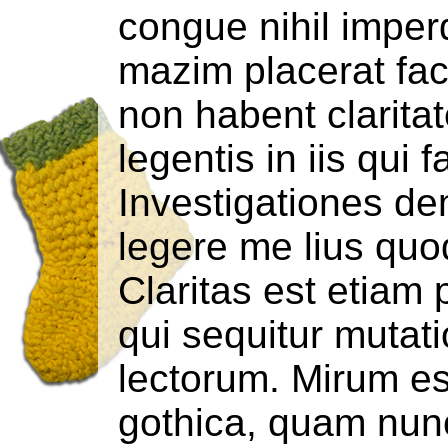
congue nihil imper
mazim placerat fa
non habent clarita
legentis in iis qui 
Investigationes de
legere me lius quod
Claritas est etiam
qui sequitur muta
lectorum. Mirum es
gothica, quam nu