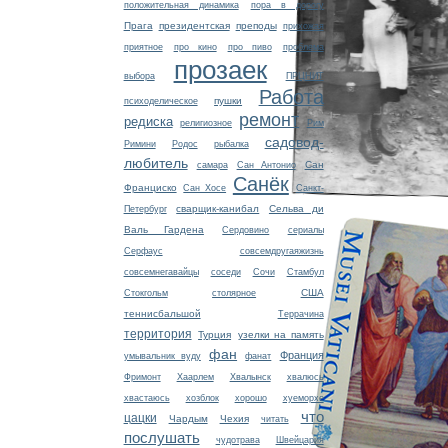
положительная динамика
пора в дорогу
Прага
президентская
преподы
прихожая
приятное
про кино
про пиво
проблема
прозаек
выбора
ПРЦНИТ
Работа
пушки
психоделическое
ремонт
редиска
религиозное
Рим
садовод-
Римини
Родос
рыбалка
любитель
Сан
самара
Сан Антонио
Санёк
Франциско
Сан Хосе
Санкт-
сварщик-канибал
Сельва ди
Петербург
Валь Гардена
Сердовино
сериалы
Серфаус
совсемдругаяжизнь
совсемнегавайцы
соседи
Сочи
Стамбул
США
Стокгольм
столярное
теннисбальшой
Террачина
территория
Турция
узелки на память
фан
Франция
умывальник вуду
фанат
Фримонт
Хаарлем
Хвалынск
хвалюсь
хвастаюсь
хозблок
хорошо
хуеморхе
что
цацки
Чардым
Чехия
читать
послушать
чудотрава
Швейцария