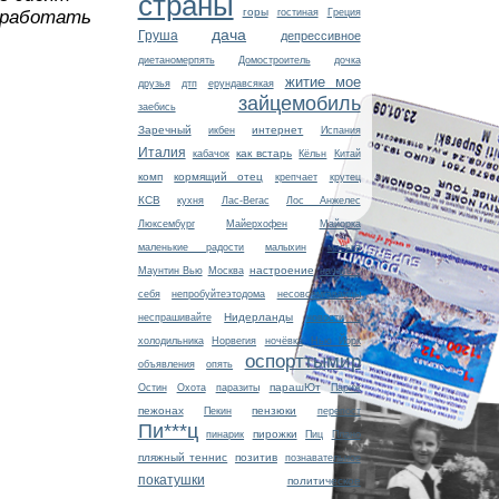
страны
горы
гостиная
Греция
т работать
дача
Груша
депрессивное
диетаномерпять
Домостроитель
дочка
житие мое
друзья
дтп
ерундавсякая
зайцемобиль
заебись
Заречный
интернет
икбен
Испания
Италия
как встарь
кабачок
Кёльн
Китай
комп
кормящий отец
крепчает
крутец
КСВ
кухня
Лас-Вегас
Лос Анжелес
Люксембург
Майерхофен
Майорка
маленькие радости
малыхин
маська
настроение
Маунтин Вью
Москва
начать с
себя
непробуйтеэтодома
несовсемгавайцы
Нидерланды
неспрашивайте
новости с
холодильника
Норвегия
ночёвка
Нью Йорк
оспорттымир
объявления
опять
парашЮт
Остин
Охота
паразиты
Париж
пежонах
пензюки
Пекин
перепост
Пи***ц
пирожки
пинарик
Пиц
Плано
пляжный теннис
позитив
познавательное
покатушки
политическое