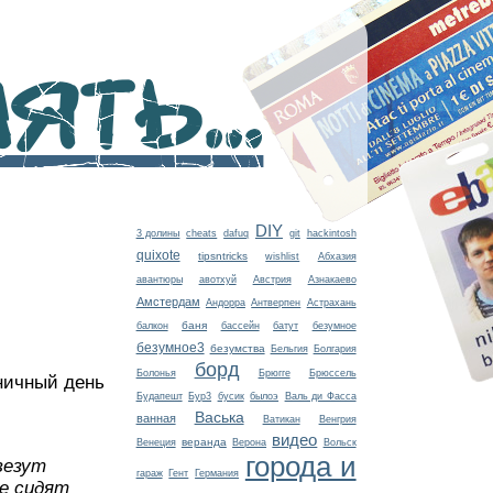
ть...
DIY
3 долины
cheats
dafuq
git
hackintosh
quixote
tipsntricks
wishlist
Абхазия
авантюры
авотхуй
Австрия
Азнакаево
Амстердам
Андорра
Антверпен
Астрахань
баня
балкон
бассейн
батут
безумное
безумное3
безумства
Бельгия
Болгария
борд
Болонья
Брюгге
Брюссель
дничный день
Будапешт
Бур3
бусик
былоэ
Валь ди Фасса
Васька
ванная
Ватикан
Венгрия
видео
веранда
Венеция
Верона
Вольск
города и
везут
гараж
Гент
Германия
же сидят