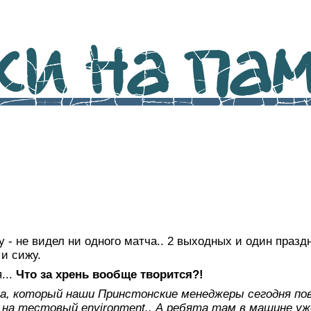
и на памя
 - не видел ни одного матча.. 2 выходных и один праз
 и сижу.
...
Что за хрень вообще творится?!
та, который наши Принстонские менеджеры сегодня по
ь на тестовый environment.. А ребята там в машине у