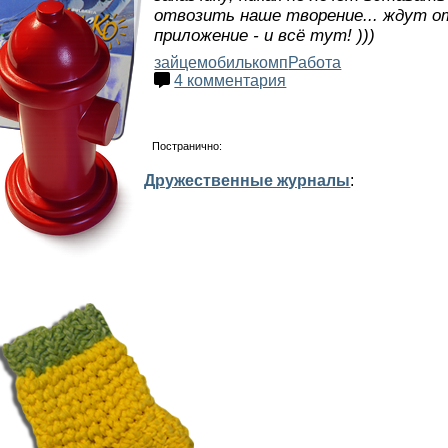
отвозить наше творение... ждут от
приложение - и всё тут! )))
зайцемобиль
комп
Работа
4 комментария
Постранично:
Дружественные журналы
: