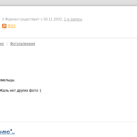
// Журнал существует с 30.11.2002,
1-я запись
RSS
инг
|
Фотогалереия
умельцы.
Жаль нет других фото :(
но"...