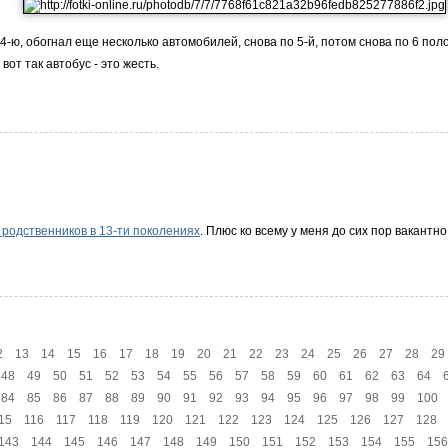
4-ю, обогнал еще несколько автомобилей, снова по 5-й, потом снова по 6 поло
вот так автобус - это жесть.
 родственников в 13-ти поколениях
. Плюс ко всему у меня до сих пор вакантно
2
13
14
15
16
17
18
19
20
21
22
23
24
25
26
27
28
29
48
49
50
51
52
53
54
55
56
57
58
59
60
61
62
63
64
84
85
86
87
88
89
90
91
92
93
94
95
96
97
98
99
100
15
116
117
118
119
120
121
122
123
124
125
126
127
128
143
144
145
146
147
148
149
150
151
152
153
154
155
156