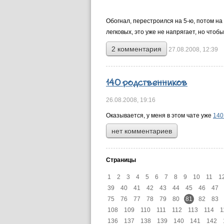
Обогнал, перестроился на 5-ю, потом на 
легковых, это уже не напрягает, но чтобы 
2 комментария
27.08.2008, 12:39
140 родственников
26.08.2008,
19:16
Оказывается, у меня в этом чате уже
140
нет комментариев
Страницы
1
2
3
4
5
6
7
8
9
10
11
1
39
40
41
42
43
44
45
46
47
75
76
77
78
79
80
81
82
83
108
109
110
111
112
113
114
1
136
137
138
139
140
141
142