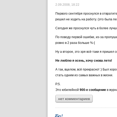
2.09.2008,
18:22
Первого сентября проснулся в отвратите
решил не ходить на работу. (это была п
Сегодня же проснулся чуть в более лучш
По поводу первой ошибке, из-за пропуше
ровно в 2 раза больше %-[
Ну а второе, это зря всё-таки я пришел с
Не люблю я осень, хочу снова лето!
А так, вцелом, всё прекрасно! :) Был х
стать одним из самых важных в жизни.
P.S.
Это юбилейной
900-е сообщение
в журн
нет комментариев
Бр!