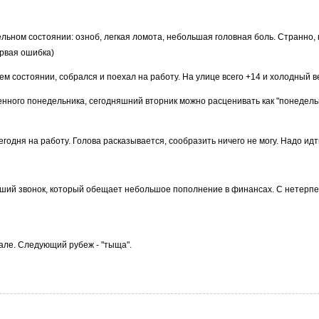
льном состоянии: озноб, легкая ломота, небольшая головная боль. Странно, 
ервая ошибка)
ем состоянии, собрался и поехал на работу. На улице всего +14 и холодный в
нного понедельника, сегодняшний вторник можно расценивать как "понедельни
егодня на работу. Голова расказывается, сообразить ничего не могу. Надо идти
ороший звонок, который обещает небольшое пополнение в финансах. С нетерпе
але. Следующий рубеж - "тыща".