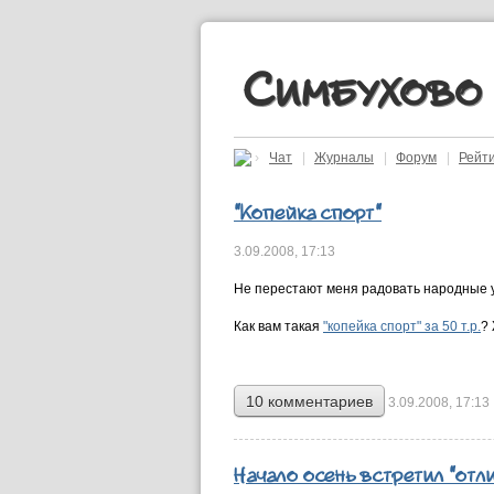
Симбухово
›
Чат
|
Журналы
|
Форум
|
Рейт
"Копейка спорт"
3.09.2008,
17:13
Не перестают меня радовать народные 
Как вам такая
"копейка спорт" за 50 т.р.
? 
10 комментариев
3.09.2008, 17:13
Начало осень встретил "отлич