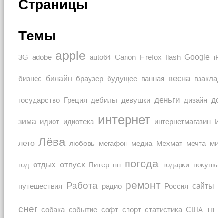
Страницы
Темы
apple
Google
auto64
3G
adobe
Canon
Firefox
flash
i
весна
билайн
браузер
бизнес
будущее
ванная
взакла
деньги
Греция
дизайн
д
государство
дебилы
девушки
интернет
зима
идиот
идиотека
интернетмагазин
Лёва
лето
любовь
мечта
мегафон
медиа
Мехмат
м
погода
отдых
отпуск
покупк
год
Питер
пн
подарки
ремонт
Работа
Россия
сайты
путешествия
радио
снег
тв
собака
событие
софт
спорт
статистика
США