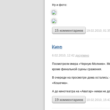
Ну и фото:
15 комментариев
19.02.2010, 01:3
Кино
6.02.2010,
12:42
досуг
кино
Посмотрели вчера «Черную Молнию». Мне
кроме финальной сцены сражения.
В очереди на просмотре дома остались: 
«Кошечка».
А до кинотеатра на «Аватар» никак не до
19 комментариев
10.02.2010, 15:4