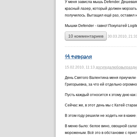
У меня зависла мышь Defender. Дешевая,
красный лазер, который должен морзать, 
получилось. Вытащил ещё раз, оставил н
Мышки Defender - гавно! Покупатей Logite
10 комментариев
30.03.2010, 21:3
14 февраля
15.02.2010,
11:13
досуг
еда
любовь
праздн
День Святого Валентина меня приучили о
Григорьевна, за что ей отдельно огромно
Пусть каждый относится к этому дню как 
Сейчас же, в этот день мы с Катей стара
В этом году решили не ходить ни в каки
В меню было: белое вино, овощной салат
мороженым. Всё это в обстановке с при