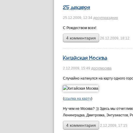
25 декабря
25.12.2009,
12:34
досуг
праздник
С Рождеством всех!
4 комментария
26.12.2009, 18:12
Китайская Москва
2.12.2009,
15:49
досуг
москва
Случайно наткнулся на карту одного горо
(
ссылка на карту
)
Ну чем не Москва? :)) Здесь мы отчетли
Ленинградка, Дмитровка, Энтузиастов, Ря
4 комментария
2.12.2009, 17:15