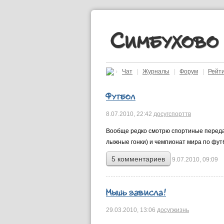
Симбухово
›
Чат
|
Журналы
|
Форум
|
Рейт
Футбол
8.07.2010,
22:42
досуг
спорт
тв
Вообще редко смотрю спортиные передач
лыжные гонки) и чемпионат мира по футбо
5 комментариев
9.07.2010, 09:09
Мышь зависла!
29.03.2010,
13:06
досуг
жизнь