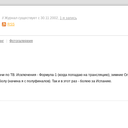
// Журнал существует с 30.11.2002,
1-я запись
RSS
инг
|
Фотогалереия
и по ТВ. Исключения - Формула-1 (когда попадаю на трансляцию), зимние Ол
лу (начина я с полуфиналов). Так и в этот раз - болею за Испанию.