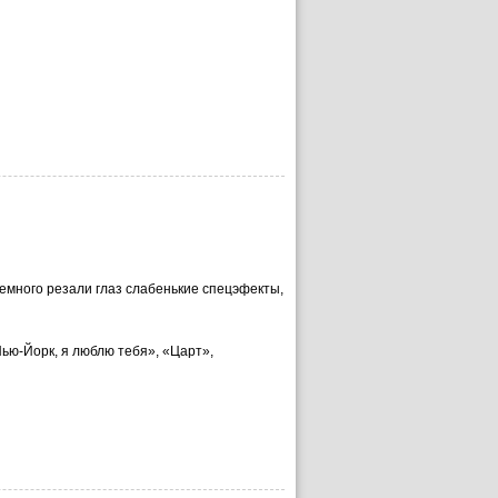
емного резали глаз слабенькие спецэфекты,
Нью-Йорк, я люблю тебя», «Царт»,