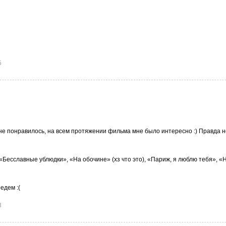
5
 понравилось, на всем протяжении фильма мне было интересно :) Правда н
«Бесславные ублюдки», «На обочине» (хз что это), «Париж, я люблю тебя», «
едем :(
3