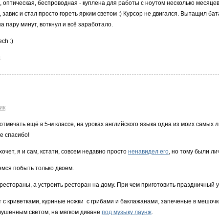
 оптическая, беспроводная - куплена для работы с ноутом несколько месяце
завис и стал просто гореть ярким светом :) Курсор не двигался. Вытащил бата
а пару минут, воткнул и всё заработало.
ch :)
1
ик
тмечать ещё в 5-м классе, на уроках английского языка одна из моих самых
е спасибо!
хочет, я и сам, кстати, совсем недавно просто
ненавидел его
, но тому были л
емся побыть только двоем.
е рестораны, а устроить ресторан на дому. При чем приготовить праздничный 
 с криветками, куриные ножки с грибами и баклажанами, запеченые в мешочке 
глушенным светом, на мягком диване
под музыку лаунж
.