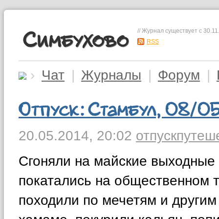
// Журнал существует с 30.11
Симбухово
RSS
›
Чат
|
Журналы
|
Форум
|
Отпуск: Стамбул, 08/0
20.05.2014,
20:02
отпуск
путеш
Сгоняли на майские выходные в
покатались на общественном т
походили по мечетям и другим