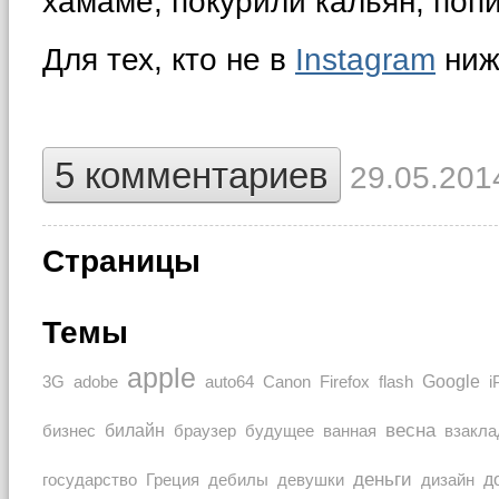
хамаме, покурили кальян, попи
Для тех, кто не в
Instagram
ниж
5 комментариев
29.05.2014
Страницы
Темы
apple
Google
auto64
3G
adobe
Canon
Firefox
flash
i
весна
билайн
браузер
бизнес
будущее
ванная
взакла
деньги
Греция
дизайн
д
государство
дебилы
девушки