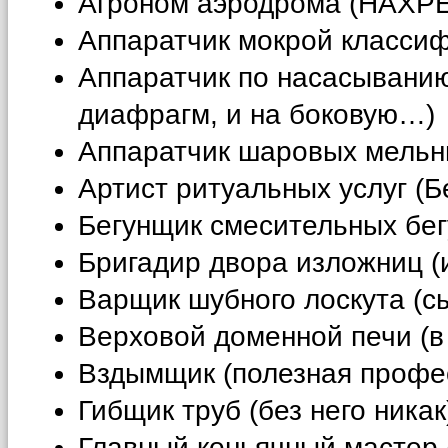
Агроном аэродрома (НАХР
Аппаратчик мокрой классиф
Аппаратчик по насасыванию
диафрагм, и на боковую…)
Аппаратчик шаровых мельниц
Артист ритуальных услуг (
Бегунщик смесительных бег
Бригадир двора изложниц (
Варщик шубного лоскута (с
Верховой доменной печи (в 
Вздымщик (полезная профе
Гибщик труб (без него никак
Главный коньячный мастер 