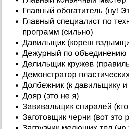
Главный обогатитель (ну! Э
Главный специалист по тех
программ (сильно)
Давильщик (кореш вздымщи
Дежурный по объединению 
Делильщик кружев (правильн
Демонстратор пластических 
Долбежник (к давильщику и
Дояр (это не я)
Завивальщик спиралей (кто
Заготовщик черни (вот это 
Загрузчик мелющих тел (чо