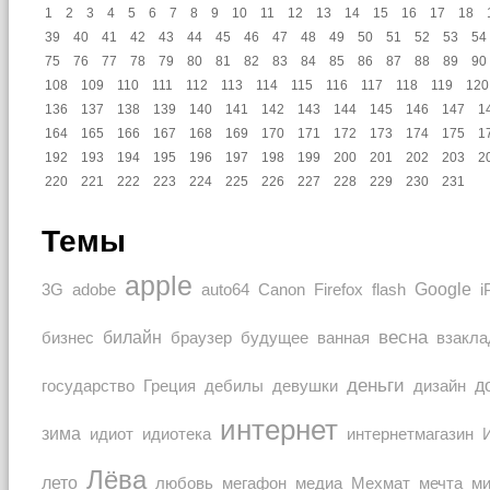
1
2
3
4
5
6
7
8
9
10
11
12
13
14
15
16
17
18
39
40
41
42
43
44
45
46
47
48
49
50
51
52
53
54
75
76
77
78
79
80
81
82
83
84
85
86
87
88
89
90
108
109
110
111
112
113
114
115
116
117
118
119
120
136
137
138
139
140
141
142
143
144
145
146
147
1
164
165
166
167
168
169
170
171
172
173
174
175
1
192
193
194
195
196
197
198
199
200
201
202
203
2
220
221
222
223
224
225
226
227
228
229
230
231
Темы
apple
Google
auto64
3G
adobe
Canon
Firefox
flash
i
весна
билайн
браузер
бизнес
будущее
ванная
взакла
деньги
Греция
дизайн
д
государство
дебилы
девушки
интернет
зима
идиот
идиотека
интернетмагазин
Лёва
лето
любовь
мечта
мегафон
медиа
Мехмат
м