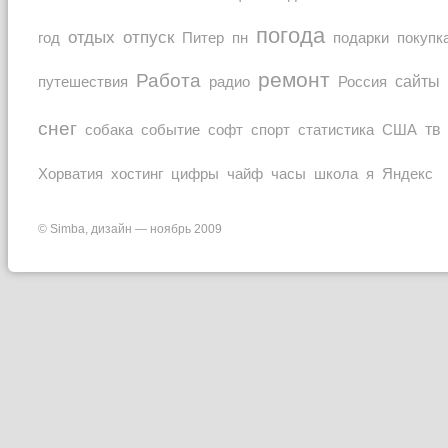
погода
отдых
отпуск
покупк
год
Питер
пн
подарки
ремонт
Работа
Россия
сайты
путешествия
радио
снег
тв
собака
событие
софт
спорт
статистика
США
Хорватия
часы
Яндекс
хостинг
цифры
чайф
школа
я
© Simba, дизайн — ноябрь 2009