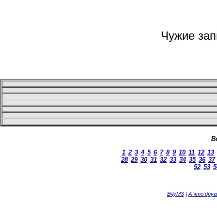
Чужие запи
В
1
2
3
4
5
6
7
8
9
10
11
12
13
28
29
30
31
32
33
34
35
36
37
52
53
5
БЧуМЗ
|
А что дру