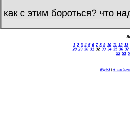
как с этим бороться? что на
В
1
2
3
4
5
6
7
8
9
10
11
12
13
28
29
30
31
32
33
34
35
36
37
52
53
5
БЧуМЗ
|
А что дру