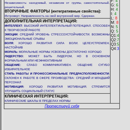
F:
4
Независимость: находчивый, независим от гpуппы, самостоятельный,
G:
6
pешительный.
H:
4
ВТОРИЧНЫЕ ФАКТОРЫ (интегративные свойства):
I:
4
Интроверт. Направленность на свой внутренний мир. Сдержан.
L:
8
ДОПОЛНИТЕЛЬНАЯ ИНТЕРПРЕТАЦИЯ:
M:
8
ИНТЕЛЛЕКТ:
ВЫСОКИЙ ИНТЕЛЛЕКТУАЛЬНЫЙ ПОТЕНЦИАЛ. СПОСОБЕН
N:
5
К ТВОРЧЕСКОЙ РАБОТЕ
Q:
5
ЭМОЦИИ:
СРЕДНИЙ УРОВЕНЬ СТРЕССОУСТОЙЧИВОСТИ. ВОЗМОЖНЫ
Q1:
4
ЭМОЦИОНАЛЬНЫЕ СРЫВЫ
Q2:
7
ВОЛЯ:
ХОРОШО РАЗВИТАЯ СИЛА ВОЛИ. ЦЕЛЕУСТРЕМЛЕН,
Q3:
5
НАСТОЙЧИВ
Q4:
3
МОРАЛЬ:
МОРАЛЬНЫЕ НОРМЫ УСВОЕНЫ ДОСТАТОЧНО ХОРОШО
ЛИДЕРСТВО:
МОЖЕТ БЫТЬ ЛИДЕРОМ, НО В ОСНОВНОМ
ФОРМАЛЬНЫМ ИЛИ НЕЭФФЕКТИВНЫМ
ОБЩЕНИЕ:
СЛАБО КОММУНИКАТИВЕН. ОБЩЕНИЕ СУГУБО
ИЗБИРАТЕЛЬНОЕ
СТИЛЬ РАБОТЫ И ПРОФЕССИОНАЛЬНЫЕ ПРЕДРАСПОЛОЖЕННОСТИ:
СКЛОНЕН К РАБОТЕ В СФЕРЕ ПРОИВОДСТВА: СРЕДНИЙ И МЛАДШИЙ
ПЕРСОНАЛ
МОТИВАЦИЯ:
ХОРОШО РАЗВИТАЯ МОТИВАЦИЯ. СТРЕМИТСЯ
УЛУЧШИТЬ СОЦИАЛЬНЫЙ СТАТУС
КЛИНИЧЕСКАЯ ИНТЕРПРЕТАЦИЯ:
КЛИНИЧЕСКИЕ ШКАЛЫ В ПРЕДЕЛАХ НОРМЫ
Протестируй себя