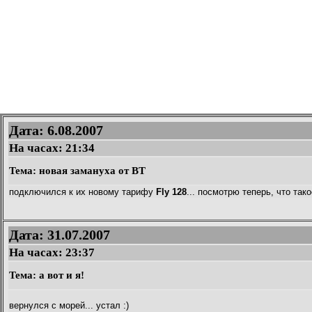
Дата: 6.08.2007
На часах:
21:34
Тема: новая замануха от ВТ
подключился к их новому тарифу
Fly 128
... посмотрю теперь, что так
Дата: 31.07.2007
На часах:
23:37
Тема: а вот и я!
вернулся с морей... устал :)