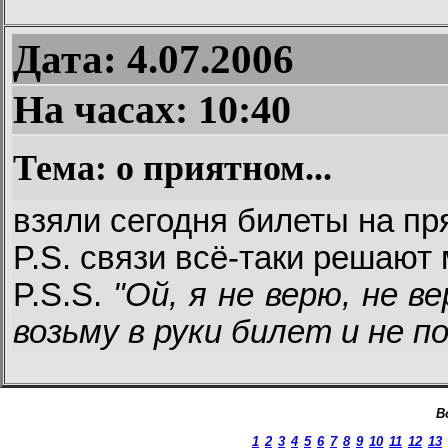
Дата: 4.07.2006
На часах:
10:40
Тема: о приятном...
взяли сегодня билеты на п
P.S. связи всё-таки решают
P.S.S.
"Ой, я не верю, не ве
возьму в руки билет и не п
В
1
2
3
4
5
6
7
8
9
10
11
12
13