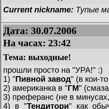
Current nickname:
Тупые м
Дата: 30.07.2006
На часах:
23:42
Тема: выходные!
прошли просто на "УРА!" :)
1) "
Пивной завод
" (в кои-то
2) американка в "
ГМ
" (смаз
3) преферанс (не в минусах,
4) в "
Тендитори
" как об