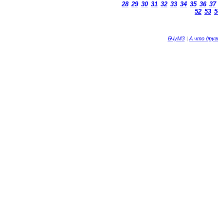
28
29
30
31
32
33
34
35
36
37
52
53
5
БЧуМЗ
|
А что дру