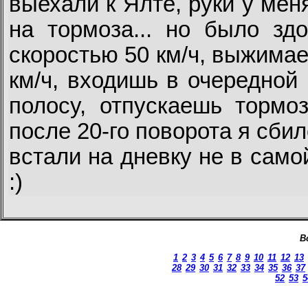
выехали к Ялте, руки у мен
на тормоза... но было зд
скоростью 50 км/ч, выжимае
км/ч, входишь в очередной
полосу, отпускаешь тормоз
после 20-го поворота я сбилс
встали на дневку не в само
:)
В
1
2
3
4
5
6
7
8
9
10
11
12
13
28
29
30
31
32
33
34
35
36
37
52
53
5