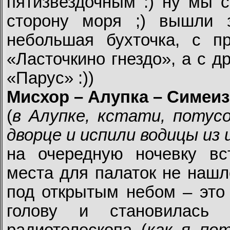
пятизвездочным :) ну мы 
сторону моря ;) вышли 
небольшая бухточка, с п
«Ласточкино гнездо», а с д
«Парус» :))
Мисхор – Алупка – Симеиз
(
в Алупке, кстати, потус
дворце и испили водицы из
на очередную ночевку вст
места для палаток не нашл
под открытым небом – это 
голову и становилась