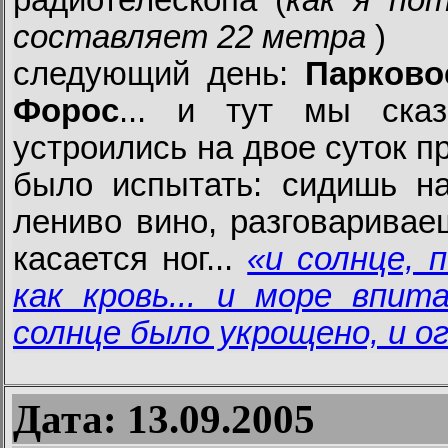
радиотелескопа (
как я по
составляет 22 метра
)
следующий день:
Парково
Форос
... и тут мы ска
устроились на двое суток п
было испытать: сидишь на
лениво вино, разговаривае
касается ног...
«и солнце, 
как кровь... и море впит
солнце было укрощено, и ог
Дата: 13.09.2005