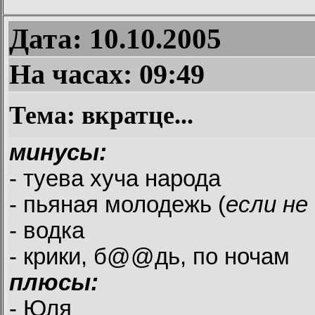
Дата: 10.10.2005
На часах:
09:49
Тема: вкратце...
минусы:
- туева хуча народа
- пьяная молодежь (
если не
- водка
- крики, б@@дь, по ночам
плюсы:
- Юля