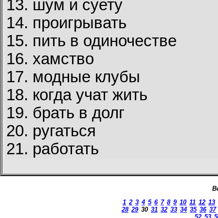
13. шум и суету
14. проигрывать
15. пить в одиночестве
16. хамство
17. модные клубы
18. когда учат жить
19. брать в долг
20. ругаться
21. работать
В
1
2
3
4
5
6
7
8
9
10
11
12
13
28
29
30
31
32
33
34
35
36
37
52
53
5