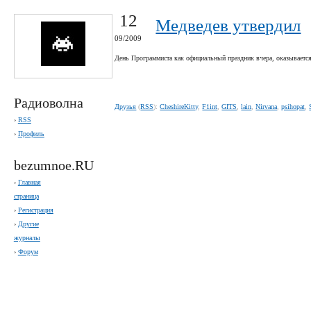
12
Медведев утвердил
09/2009
День Программиста как официальный праздник вчера, оказывается
Радиоволна
Друзья
(
RSS
):
CheshireKitty
,
F1int
,
GITS
,
lain
,
Nirvana
,
psihopat
,
›
RSS
›
Профиль
bezumnoe.RU
›
Главная
страница
›
Регистрация
›
Другие
журналы
›
Форум