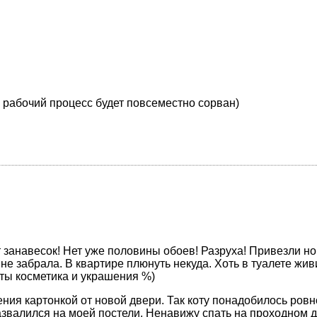
а рабочий процесс будет повсеместно сорван)
ет занавесок! Нет уже половины обоев! Разруха! Привезли н
 не забрала. В квартире плюнуть некуда. Хоть в туалете жи
ты косметика и украшения %)
ния картонкой от новой двери. Так коту понадобилось ровно
развалился на моей постели. Ненавижу спать на проходном 