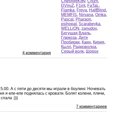
CheshireKitty
,
Chizh
,
DViruZ
,
F1int
,
FaTaL
,
Flamka
,
Freya
,
HalfBlind
,
MEMFIS
,
Nirvana
,
Omka
,
Pascal
,
Pharaon
,
psihopat
,
Scarabeyka
,
WELLiON
,
zanudov
,
Бегущая Вдаль
,
Глюкоза
,
Дитя
Пробирки
,
Каин
,
Кирия
,
Кылл
,
Радиоволна
,
Серый волк
,
Шорох
4 комментария
.00. А с пяти до десяти мы играли в боулинг. Ночевать
ня я еле-еле поднялась с кровати. Болят колени, плечи,
спала :)))
7 комментариев