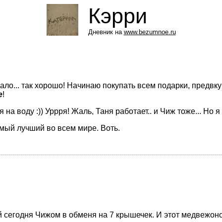
Кэрри
Дневник на
www.bezumnoe.ru
дало... так хорошо! Начинаю покупать всем подарки, предвк
е
!
на воду :)) Уррря! Жаль, Таня работает.. и Чиж тоже... Но 
самый лучший во всем мире. Воть.
 сегодня Чижом в обменя на 7 крышечек. И этот медвежоно