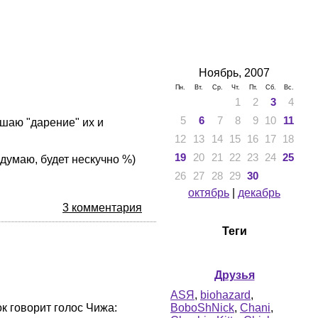
Ноябрь, 2007
Пн.
Вт.
Ср.
Чт.
Пт.
Сб.
Вс.
1
2
3
4
5
6
7
8
9
10
11
ушаю "дарение" их и
12
13
14
15
16
17
18
19
20
21
22
23
24
25
я думаю, будет нескучно %)
26
27
28
29
30
октябрь
|
декабрь
3 комментария
Теги
Друзья
ASЯ
,
biohazard
,
BoboShNick
,
Chani
,
к говорит голос Чижа: