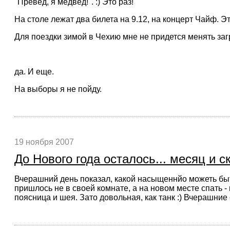
"Превед, я медвед!". :) Это раз!
На столе лежат два билета на 9.12, на концерт Чайф. Эт
Для поездки зимой в Чехию мне не придется менять загр
да. И еще.
На выборы я не пойду.
19 ноября 2007
До Нового года осталось... месяц и с
Вчерашний день показал, какой насыщеннйо можеть быть 
пришлось не в своей комнате, а на новом месте спать - 
поясница и шея. Зато довольная, как танк :) Вчерашние сп