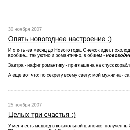
30 ноября 2007
Опять новогоднее настроение :)
И опять -за месяц до Нового года. Снежок идет, похоло
вообще... так уютно и романтично, в общем -
новогодн
Завтра - нафиг романтику - приглашена на спуск корабля 
А еще вот что: по секрету всему свету: мой мужчина - 
25 ноября 2007
Целых три счастья :)
У меня есть медвед в кокакольной шапочке, полученный