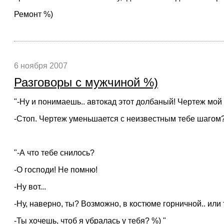
Ремонт %)
6 ноября 2007
Разговоры с мужчиной %)
"-Ну и понимаешь.. автокад этот долбаный! Чертеж мо
-Стоп. Чертеж уменьшается с неизвестным тебе шагом
"-А что тебе снилось?
-О господи! Не помню!
-Ну вот...
-Ну, наверно, ты? Возможно, в костюме горничной.. или т
-Ты хочешь, чтоб я убралась у тебя? %) "