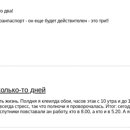
о два!
анпаспорт - он еще будет действителен - это три!!
колько-то дней
жизнь. Полдня я клеилда обои, часов этак с 10 утра и до 15
всегда стресс, так что полночи я проворочалась. Итог: сегод
утники повставали ан работу, кто в 8.00, а кто и в 5.20. А я 