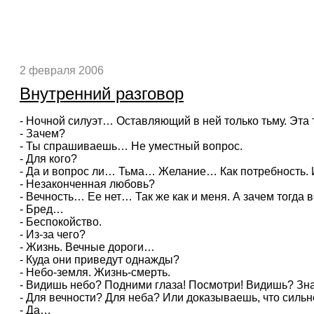
2 февраля 2006
Внутренний разговор
- Ночной силуэт… Оставляющий в ней только тьму. Эта 
- Зачем?
- Ты спрашиваешь… Не уместный вопрос.
- Для кого?
- Да и вопрос ли… Тьма… Желание… Как потребность. И 
- Незаконченная любовь?
- Вечность… Ее нет… Так же как и меня. А зачем тогда в
- Бред…
- Беспокойство.
- Из-за чего?
- Жизнь. Вечные дороги…
- Куда они приведут однажды?
- Небо-земля. Жизнь-смерть.
- Видишь небо? Подними глаза! Посмотри! Видишь? З
- Для вечности? Для неба? Или доказываешь, что сильн
- Да…