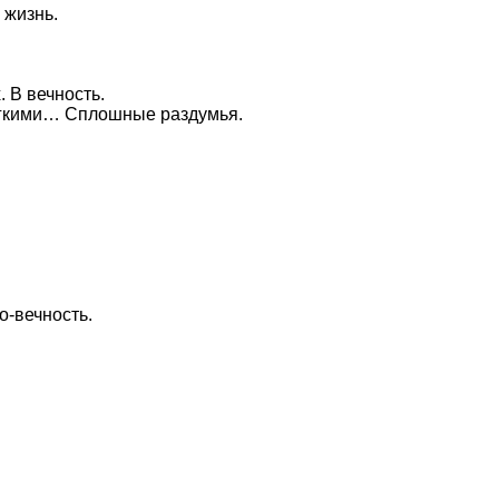
о жизнь.
 В вечность.
егкими… Сплошные раздумья.
о-вечность.