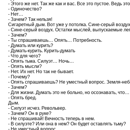
- Этого же нет. Так же как и вас. Все это пустое. Ведь эт
- Одиночество?
- Нет…
- Зачем? Так нельзя!
Сигаретный дым. Вот уже у потолка. Сине-серый воздух.
- Сине-серый воздух. Остатки мыслей, выпускаемые л
- Зачем?
- Ты спрашиваешь… Опять… Потребность.
- Думать или курить?
- Думать-курить. Курить-думать
- Что для чего?
- Опять тьма. Силуэт… Ночь…
- Опять мысли?
- Нет. Их нет. Но так не бывает.
- Почему?
- Опять спрашиваешь? Не уместный вопрос. Земля-неб
- Зачем?
- Для жизни. Думать это не больно, но осознавать, что…
- Опять бред.
Дым.
- Силуэт исчез. Револьвер.
- Зачем? Он в руке?
- Не спрашивай! Вечность теперь в нем.
- В силуэте? Или она в нем? Он будет оставлять тьму?
- Не уместный вопрос.