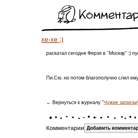
Коммента
хе-хе ;)
раскатал сегодня Ферзя в "
Москву
" :) 
Пи.Сю. но потом благополучно слил ему
← Вернуться к журналу "
Чужие записки
Комментарии
Добавить коммента