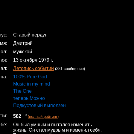
тус
Старый пердун
мя
Дмитрий
ол
мужской
ния
13 октября 1979 г.
нал
Летопись событий
(331 сообщение)
ена
100% Pure God
Music in my mind
The One
теперь Можно
Подкустовый выползен
сти
-10
582
(полный рейтинг)
ебе
Он был умным и пытался изменить
жизнь. Он стал мудрым и изменил себя.