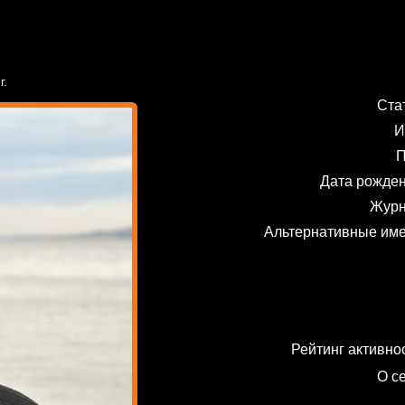
г.
Ста
И
П
Дата рожде
Жур
Альтернативные им
Рейтинг активно
О с