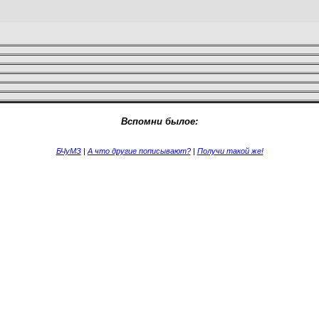
Вспомни былое:
БЧуМЗ
|
А что другие пописывают?
|
Получи такой же!