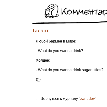
Коммента
Талант
Любой бармен в мире:
- What do you wanna drink?
Холден:
- What do you wanna drink sugar titties?
))))
← Вернуться к журналу "
zanudov
"