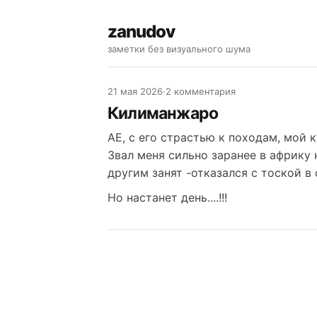
zanudov
заметки без визуального шума
21 мая 2026
·
2 комментария
Килиманжаро
АЕ, с его страстью к походам, мой 
Звал меня сильно заранее в африку н
другим занят -отказался с тоской в 
Но настанет день....!!!