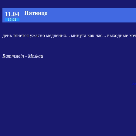
Пятницо
11.04
15:02
день тянется ужасно медленно... минута как час... выходные хоч
Rammstein - Moskau
Др