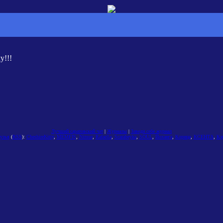
у!!!
Лучший саратовский чат
|
Журналы
|
Заведи себе журнал
узья
(
RSS
):
CheshireKitty
,
MEMFIS
,
Nimue
,
Rafaella
,
Scarabeyka
,
SOUL
,
Йоханга
,
Корица
,
КСЕНТА
,
Кэ