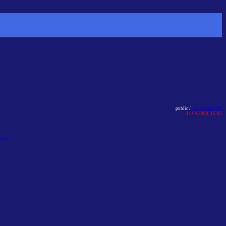
public /
1 комментарий
11.04.2008, 15:02
рри