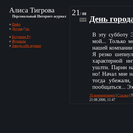
Алиса Тигрова
21
/
08
Персональный Интернет-журнал
День города
11:47
»
Инфо
»
Друзья
/
rss
В эту субботу 
»
Безумное.Ру
мой... Только 
»
Журналы
»
Заведи себе журнал
нашей компании
Я резко шепнул
характерной ин
ушлти. Парни н
но! Начал мне 
тогда убежали
пообщаться... Эх
10 комментариев
|
Ссылка
| 
21.08.2006, 11:47