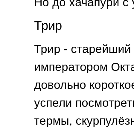
Но до хачапури с 
Трир
Трир - старейший 
императором Окта
довольно короткое
успели посмотрет
термы, скурпулёз