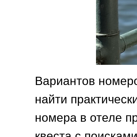
Вариантов номеро
найти практическ
номера в отеле п
квеста с поискам