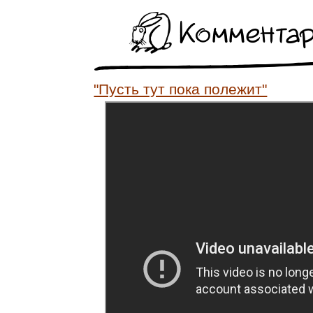
Коммента
"Пусть тут пока полежит"