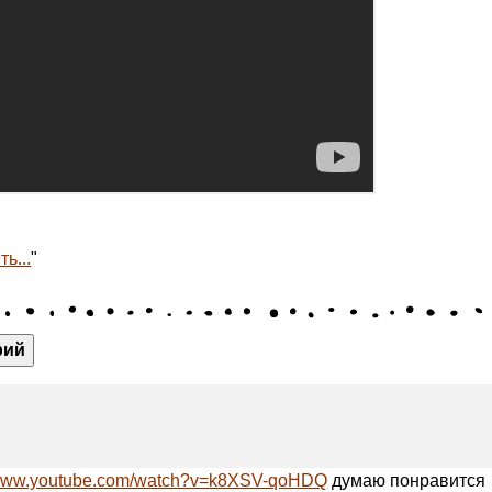
ь...
"
рий
//www.youtube.com/watch?v=k8XSV-qoHDQ
думаю понравится