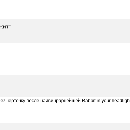
ежит"
ез черточку после наивинрарнейшей Rabbit in your headlight