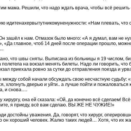
тим мама. Решили, что надо ждать врача, чтобы всё решить
ию идитенахервытутникомуненужности: «Нам плевать, что са
Он зашёл к нам. Отмазок было много: «А я думал, вам не ну
, «Да главное, чтоб 14 дней после операции прошло, можн
..
но, что швы сняты. Выписана из больницы я 19 числом, бил
полетела на вокзал менять билеты. Надо ли говорить, что 
окзал приехала ровно за сутки до отправления поезда и урв
 между собой начали обсуждать свою несчастную судьбу: «
ься, хлопнуть дверью и уйти.. а лучше пойти и пожаловаться
а, и снова….
хирургу, она ей сказала: «Ой, да конечно всё сделаем! Всё 
ните, я приеду, всё вам сделаю. ВЫ ЖЕ НЕ ЧУЖИЕ!»
ди достойны уважения. Да, говорят, что хирург, оперировш
то он хороший человек. Жалко таких людей… Хотя, что их жа