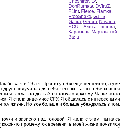
CheshireKitty
,
DonRumata
,
DViruZ
,
F1int
,
Fierce
,
Flamka
,
FreeSnake
,
G1TS
,
Ganja
,
Geroin
,
Nirvana
,
SOUL
,
Алиса Тигрова
,
Карамель
,
Мартовский
Заяц
к бывает в 19 лет. Просто у тебя ещё нет ничего, а уже
 вдруг придумала для себя, чего же такого тебе хочется
ься, когда это достаётся кому-то другому. Чаще всего
ариж. Я стала вице-мисс СГУ. Я общалась с интересными
там жизни. Но всё больше и больше убеждалась в том,
точки и зависло над головой. Я жила с этим, пытаясь
ез какой-то промежуток времени, в моей жизни появился