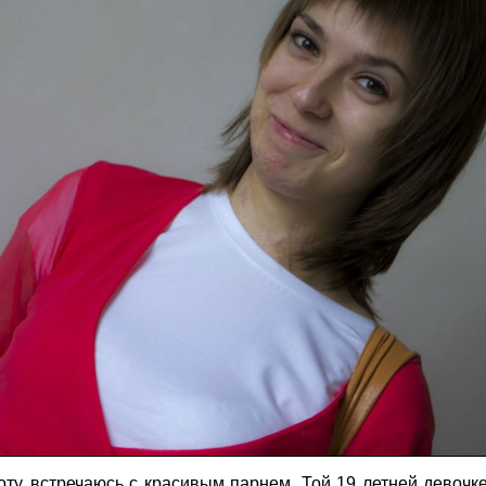
оту, встречаюсь с красивым парнем.
Той 19 летней девочк