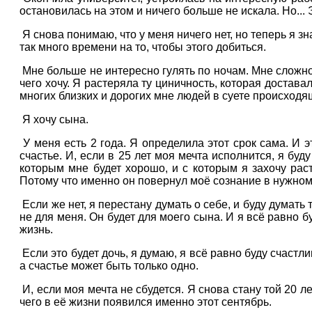
остановилась на этом и ничего больше не искала. Но... 
Я снова понимаю, что у меня ничего нет, но теперь я з
так много времени на то, чтобы этого добиться.
Мне больше не интересно гулять по ночам. Мне сложно 
чего хочу. Я растеряла ту циничность, которая достав
многих близких и дорогих мне людей в суете происходящ
Я хочу сына.
У меня есть 2 года. Я определила этот срок сама. И э
счастье. И, если в 25 лет моя мечта исполнится, я бу
которым мне будет хорошо, и с которым я захочу рас
Потому что именно он повернул моё сознание в нужно
Если же нет, я перестану думать о себе, и буду думать 
не для меня. Он будет для моего сына. И я всё равно б
жизнь.
Если это будет дочь, я думаю, я всё равно буду счастли
а счастье может быть только одно.
И, если моя мечта не сбудется. Я снова стану той 20 
чего в её жизни появился именно этот сентябрь.