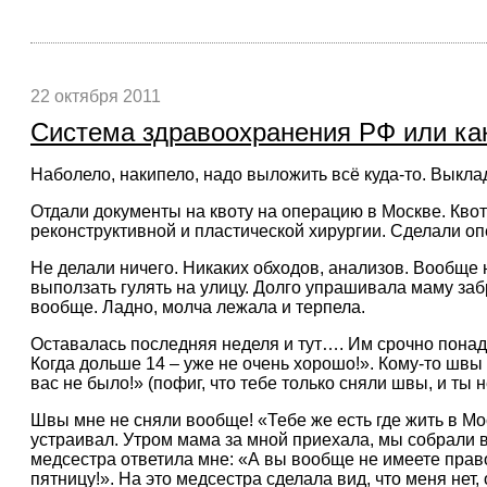
22 октября 2011
Система здравоохранения РФ или как
Наболело, накипело, надо выложить всё куда-то. Выкл
Отдали документы на квоту на операцию в Москве. Кво
реконструктивной и пластической хирургии. Сделали опе
Не делали ничего. Никаких обходов, анализов. Вообще 
выползать гулять на улицу. Долго упрашивала маму заб
вообще. Ладно, молча лежала и терпела.
Оставалась последняя неделя и тут…. Им срочно понадо
Когда дольше 14 – уже не очень хорошо!». Кому-то швы
вас не было!» (пофиг, что тебе только сняли швы, и ты
Швы мне не сняли вообще! «Тебе же есть где жить в Мос
устраивал. Утром мама за мной приехала, мы собрали ве
медсестра ответила мне: «А вы вообще не имеете право
пятницу!». На это медсестра сделала вид, что меня нет