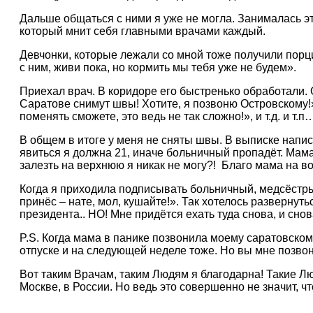
Дальше общаться с ними я уже не могла. Занималась э
который мнит себя главными врачами каждый.
Девчонки, которые лежали со мной тоже получили порц
с ним, живи пока, но кормить мы тебя уже не будем».
Приехал врач. В коридоре его быстренько обработали. 
Саратове снимут швы! Хотите, я позвоню Островскому!»
поменять сможете, это ведь не так сложно!», и т.д. и т.п…
В общем в итоге у меня не сняты швы. В выписке написа
явиться я должна 21, иначе больничный пропадёт. Мама 
залезть на верхнюю я никак не могу?! Благо мама на в
Когда я приходила подписывать больничный, медсёстры
принёс – нате, мол, кушайте!». Так хотелось развернут
президента.. НО! Мне придётся ехать туда снова, и снов
P.S. Когда мама в панике позвонила моему саратовскому 
отпуске и на следующей неделе тоже. Но вы мне позво
Вот таким Врачам, таким Людям я благодарна! Такие Лю
Москве, в России. Но ведь это совершенно не значит, ч