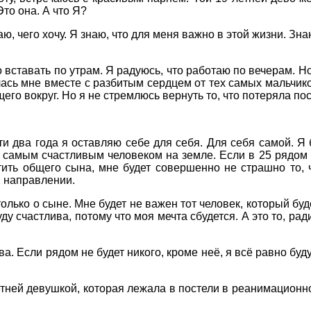
Это она. А что Я?
наю, чего хочу. Я знаю, что для меня важно в этой жизни. З
вставать по утрам. Я радуюсь, что работаю по вечерам. Но
алась мне вместе с разбитым сердцем от тех самых мальчико
его вокруг. Но я не стремлюсь вернуть то, что потеряла пос
ти два года я оставляю себе для себя. Для себя самой. Я 
ду самым счастливым человеком на земле. Если в 25 рядом 
тить общего сына, мне будет совершенно не страшно то, ч
м направлении.
только о сыне. Мне будет не важен тот человек, который буд
уду счастлива, потому что моя мечта сбудется. А это то, р
ва. Если рядом не будет никого, кроме неё, я всё равно буд
летней девушкой, которая лежала в постели в реанимационн