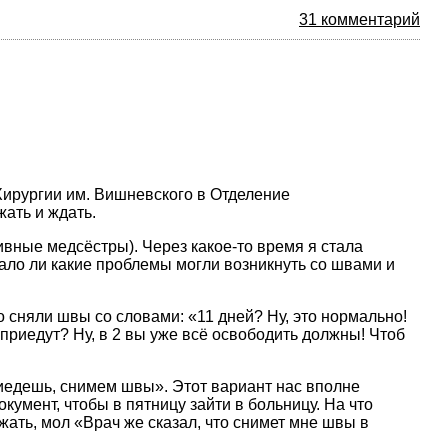
31 комментарий
Хирургии им. Вишневского в Отделение
жать и ждать.
ивные медсёстры). Через какое-то время я стала
Мало ли какие проблемы могли возникнуть со швами и
о сняли швы со словами: «11 дней? Ну, это нормально!
приедут? Ну, в 2 вы уже всё освободить должны! Чтоб
приедешь, снимем швы». Этот вариант нас вполне
кумент, чтобы в пятницу зайти в больницу. На что
ать, мол «Врач же сказал, что снимет мне швы в