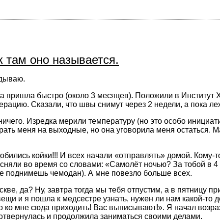
 там оно называется.
адываю.
та пришла быстро (около 3 месяцев). Положили в Институт 
рацию. Сказали, что швы снимут через 2 недели, а пока ле
ничего. Изредка мерили температуру (но это особо инициат
рать меня на выходные, но она уговорила меня остаться. 
бились койки!!! И всех начали «отправлять» домой. Кому-т
 сняли во время со словами: «Самолёт ночью? За тобой в 4 
 не поднимешь чемодан). А мне повезло больше всех.
кве, да? Ну, завтра тогда мы тебя отпустим, а в пятницу 
щи и я пошла к медсестре узнать, нужен ли нам какой-то до
 ко мне сюда приходить! Вас выписывают!». Я начал возраж
, отвернулась и продолжила заниматься своими делами.