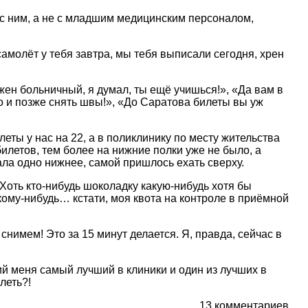
 с ним, а не с младшим медицинским персоналом,
молёт у тебя завтра, мы тебя выписали сегодня, хрен
жен больничный, я думал, ты ещё учишься!», «Да вам в
о и позже снять швы!», «До Саратова билеты вы уж
еты у нас на 22, а в поликлинику по месту жительства
билетов, тем более на нижние полки уже не было, а
ала одно нижнее, самой пришлось ехать сверху.
Хоть кто-нибудь шоколадку какую-нибудь хотя бы
 кому-нибудь… кстати, моя квота на контроле в приёмной
снимем! Это за 15 минут делается. Я, правда, сейчас в
ий меня самый лучший в клиники и один из лучших в
леть?!
13 комментариев