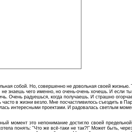
льная собой. Но, совершенно не довольная своей жизнью. Та
ё не знаешь чего именно, но очень-очень хочешь. И если ты
чь. Очень радуешься, когда получаешь. И страшно огорчаеш
ень часто в жизни везло. Мне посчастливилось съездить в П
лась интересными проектами. И радовалась светлым момен
сный момент это непонимание достигло своей предельной 
отела понять: "Что же всё-таки не так?!" Может быть, чер