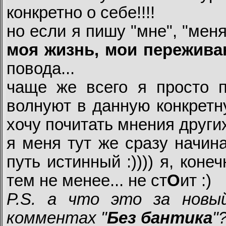
конкретно о себе!!!!
но если я пишу "мне", "меня"
моя жизнь, мои пережива
повода...
чаще же всего я просто 
волнуют в данную конкретн
хочу почитать мнения других
я меня тут же сразу начин
путь истинный :)))) я, коне
тем не менее... не ст
О
ит :)
P.S. а что это за новы
комментах "
Без бантика
"