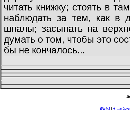
читать книжку; стоять в та
наблюдать за тем, как в д
шпалы; засыпать на верхне
думать о том, чтобы это со
бы не кончалось...
В
БЧуМЗ
|
А что дру