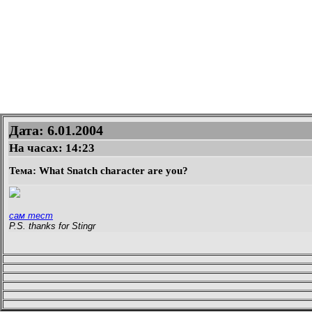
Дата: 6.01.2004
На часах:
14:23
Тема: What Snatch character are you?
сам тест
P.S. thanks for Stingr