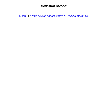
Вспомни былое:
БЧуМЗ
|
А что другие пописывают?
|
Получи такой же!