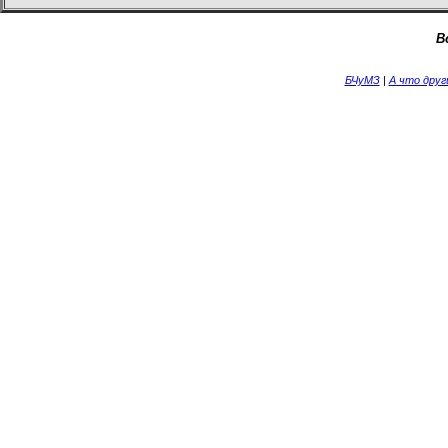
В
БЧуМЗ
|
А что дру