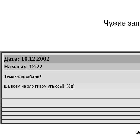
Чужие запи
Дата: 10.12.2002
На часах:
12:22
Тема: задолбали!
ща всем на зло пивом упьюсь!!! %)))
В