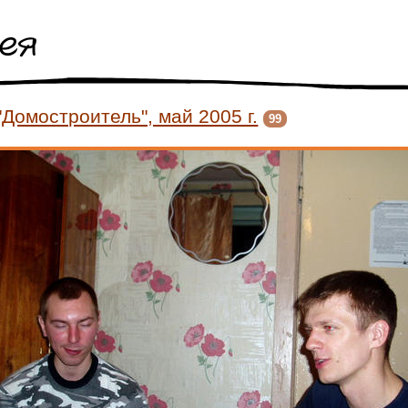
рея
"Домостроитель", май 2005 г.
99