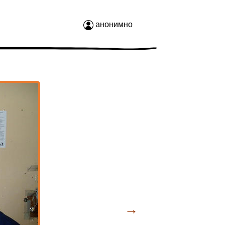
анонимно
→