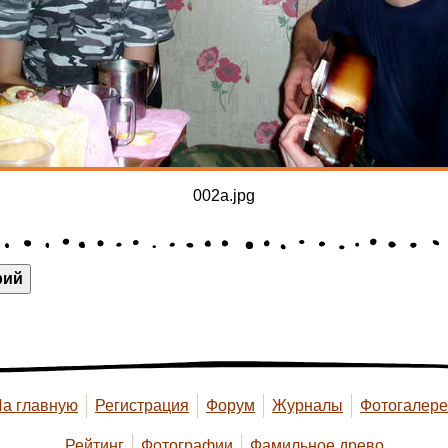
002a.jpg
рий
а главную
Регистрация
Форум
Журналы
Фотогалер
Рейтинг
Фотографии
Фамильное древо