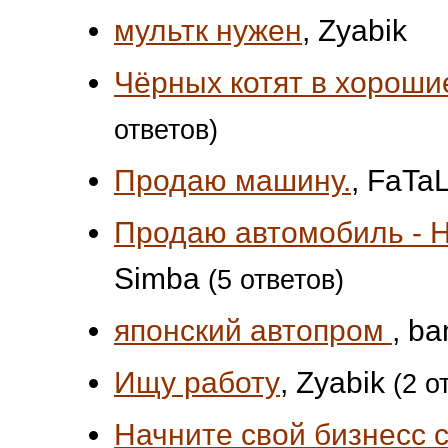
мультк нужен
, Zyabik
Чёрных котят в хорошие
ответов)
Продаю машину.
, FaTa
Продаю автомобиль - H
Simba
(5 ответов)
японский автопром
, b
Ищу работу
, Zyabik
(2 о
Начните свой бизнесс с