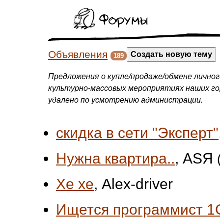
Форумы
Объявления
Создать новую тему
189
Предложения о купле/продаже/обмене личног
культурно-массовых мероприятиях наших г
удалено по усмотрению администрации.
скидка в сети "Эксперт"
Нужна квартира..
, ASЯ
Хе хе
, Alex-driver
Ищется программист 1С