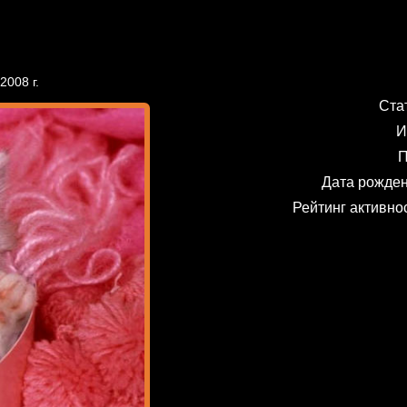
2008 г.
Ста
И
П
Дата рожде
Рейтинг активно