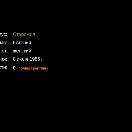
тус
Старожил
мя
Евгения
ол
женский
ния
8 июля 1986 г.
сти
0
(полный рейтинг)