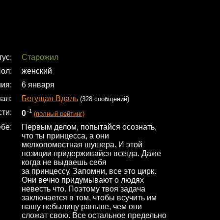
тус
Старожил
ол
женский
ния
6 января
нал
Бегущая Вдаль
(328 сообщений)
сти
-1
0
(полный рейтинг)
ебе
Первым делом, попытайся осознать,
что ты принцесса, а они
мелкопоместная шушера. И этой
позиции придерживайся всегда. Даже
когда не выдаешь себя
за принцессу. Запомни, все это цирк.
Они вечно придумывают о людях
невесть что. Поэтому твоя задача
заключается в том, чтобы всучить им
нашу небылицу раньше, чем они
сложат свою. Все остальное предельно