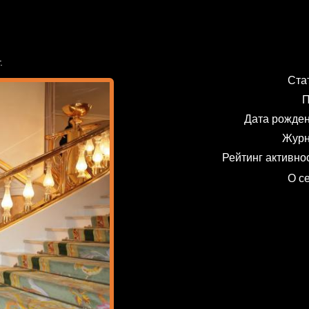
.
Ста
П
Дата рожде
Жур
Рейтинг активно
О с