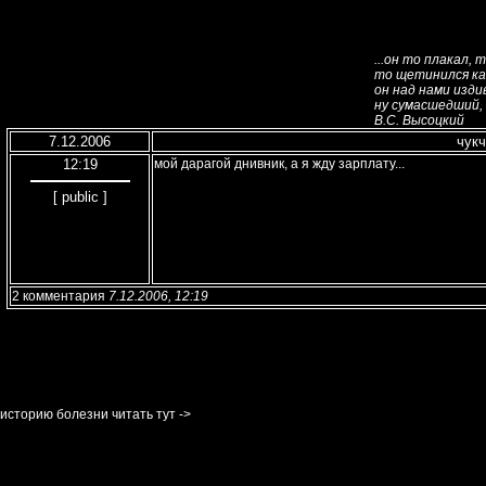
...он то плакал, 
то щетинился ка
он над нами изди
ну сумасшедший, 
В.С. Высоцкий
7.12.2006
чукч
12:19
мой дарагой днивник, а я жду зарплату...
[ public ]
2 комментария
7.12.2006, 12:19
историю болезни читать тут ->