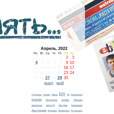
ть...
Апрель, 2022
Пн.
Вт.
Ср.
Чт.
Пт.
Сб.
Вс.
1
2
3
4
5
6
7
8
9
10
11
12
13
14
15
16
17
18
19
20
21
22
23
24
25
26
27
28
29
30
март
|
май
DIY
3 долины
cheats
dafuq
git
hackintosh
quixote
tipsntricks
wishlist
Абхазия
авантюры
авотхуй
Австрия
Азнакаево
Амстердам
Андорра
Антверпен
Астрахань