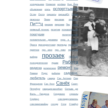
холодильника
Норвегия
ночёвка
Нью Йорк
оспорттымир
объявления
опять
парашЮт
Остин
Охота
паразиты
Париж
пежонах
пензюки
Пекин
перепост
Пи***ц
пирожки
пинарик
Пиц
Плано
пляжный теннис
позитив
познавательное
покатушки
политическое
положительная динамика
пора в дорогу
Прага
президентская
преподы
прихожая
приятное
про кино
про пиво
проблема
прозаек
выбора
ПРЦНИТ
Работа
пушки
психоделическое
ремонт
редиска
религиозное
Рим
садовод-
Римини
Родос
рыбалка
любитель
Сан
самара
Сан Антонио
Санёк
Франциско
Сан Хосе
Санкт-
сварщик-канибал
Сельва ди
Петербург
Валь Гардена
Сердовино
сериалы
Серфаус
совсемдругаяжизнь
совсемнегавайцы
соседи
Сочи
Стамбул