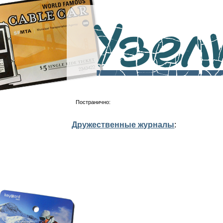
Узелк
Постранично:
Дружественные журналы
: