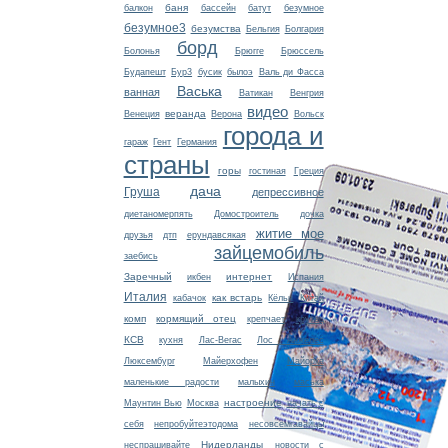
баня
балкон
бассейн
батут
безумное
безумное3
безумства
Бельгия
Болгария
борд
Болонья
Брюгге
Брюссель
Будапешт
Бур3
бусик
былоэ
Валь ди Фасса
Васька
ванная
Ватикан
Венгрия
видео
веранда
Венеция
Верона
Вольск
города и
гараж
Гент
Германия
страны
горы
гостиная
Греция
дача
Груша
депрессивное
диетаномерпять
Домостроитель
дочка
житие мое
друзья
дтп
ерундавсякая
зайцемобиль
заебись
Заречный
интернет
икбен
Испания
Италия
как встарь
кабачок
Кёльн
Китай
комп
кормящий отец
крепчает
крутец
КСВ
кухня
Лас-Вегас
Лос Анжелес
Люксембург
Майерхофен
Майорка
маленькие радости
малыхин
маська
настроение
Маунтин Вью
Москва
начать с
себя
непробуйтеэтодома
несовсемгавайцы
Нидерланды
неспрашивайте
новости с